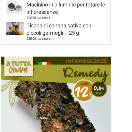
Macinino in alluminio per tritare le
infiorescenze
€
12,00
IVA inclusa
Tisana di canapa sativa con
piccoli germogli – 25 g
€
25,00
IVA inclusa