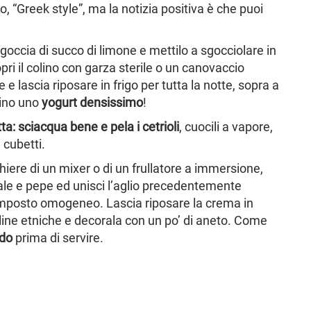
 “Greek style”, ma la notizia positiva è che puoi
 goccia di succo di limone e mettilo a sgocciolare in
opri il colino con garza sterile o un canovaccio
 e lascia riposare in frigo per tutta la notte, sopra a
lino uno
yogurt densissimo
!
: sciacqua bene e pela i cetrioli
, cuocili a vapore,
 cubetti.
chiere di un mixer o di un frullatore a immersione,
 sale e pepe ed unisci l’aglio precedentemente
 composto omogeneo. Lascia riposare la crema in
toline etniche e decorala con un po’ di aneto. Come
udo
prima di servire.