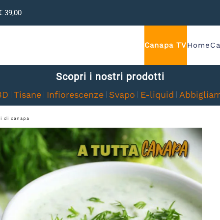
€ 39,00
Canapa TV
Home
C
Scopri i nostri prodotti
BD
Tisane
Infiorescenze
Svapo
E-liquid
Abbiglia
mi di canapa