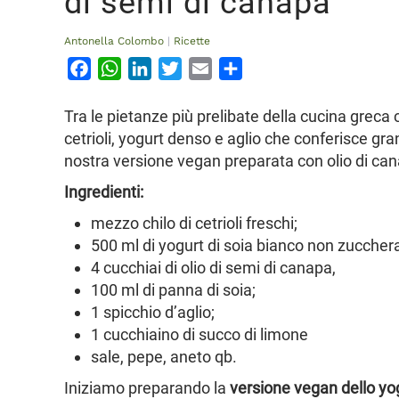
di semi di canapa
Antonella Colombo
|
Ricette
Facebook
WhatsApp
LinkedIn
Twitter
Email
Condividi
Tra le pietanze più prelibate della cucina greca 
cetrioli, yogurt denso e aglio che conferisce gran
nostra versione vegan preparata con olio di can
Ingredienti:
mezzo chilo di cetrioli freschi;
500 ml di yogurt di soia bianco non zuccher
4 cucchiai di olio di semi di canapa,
100 ml di panna di soia;
1 spicchio d’aglio;
1 cucchiaino di succo di limone
sale, pepe, aneto qb.
Iniziamo preparando la
versione vegan dello yo