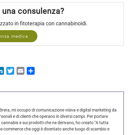
i una consulenza?
zzato in fitoterapia con cannabinoidi.
enza medica
ok
atsApp
LinkedIn
Twitter
Email
Condividi
i Brera, mi occupo di comunicazione visiva e digital marketing da
sonali e di clienti che operano in diversi campi. Per portare
 cannabis e sui prodotti che ne derivano, ho creato “A tutta
n e-commerce che oggi è diventato anche luogo di scambio e