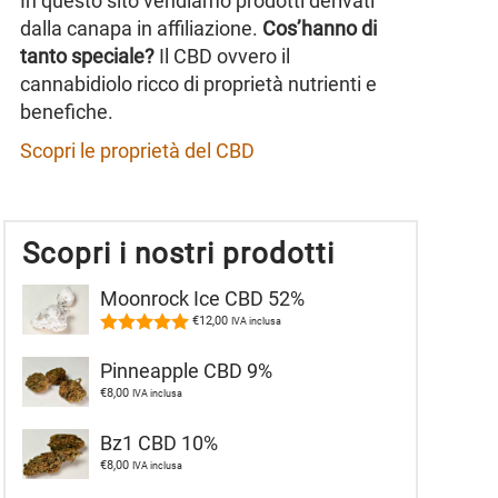
In questo sito vendiamo prodotti derivati
dalla canapa in affiliazione.
Cos’hanno di
tanto speciale?
Il CBD ovvero il
cannabidiolo ricco di proprietà nutrienti e
benefiche.
Scopri le proprietà del CBD
Scopri i nostri prodotti
Moonrock Ice CBD 52%
Valutato
5.00
su 5
€
12,00
IVA inclusa
Pinneapple CBD 9%
€
8,00
IVA inclusa
Bz1 CBD 10%
€
8,00
IVA inclusa