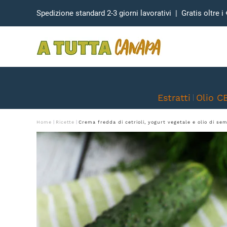
Spedizione standard 2-3 giorni lavorativi | Gratis oltre i 
Skip to main content
Estratti
Olio C
Home
Ricette
Crema fredda di cetrioli, yogurt vegetale e olio di se