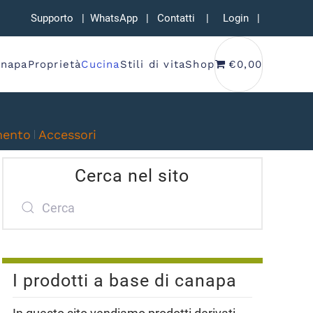
Supporto
|
WhatsApp
|
Contatti
|
Login
|
anapa
Proprietà
Cucina
Stili di vita
Shop
€0,00
mento
Accessori
Cerca nel sito
I prodotti a base di canapa