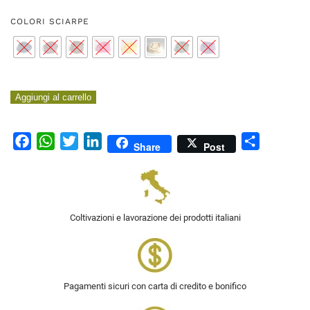
COLORI SCIARPE
Sciarpa
Aggiungi al carrello
tessuto
di
Facebook
WhatsApp
Twitter
LinkedIn
Condividi
canapa
Share
Post
–
unisex
–
resistente,
Coltivazioni e lavorazione dei prodotti italiani
antibatterico
quantità
Pagamenti sicuri con carta di credito e bonifico