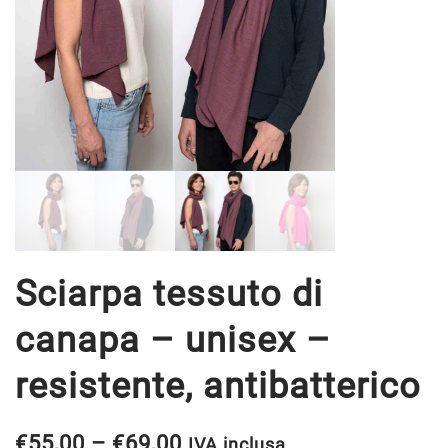
Sciarpa tessuto di
canapa – unisex –
resistente, antibatterico
Fascia
€
55,00
–
€
69,00
IVA inclusa