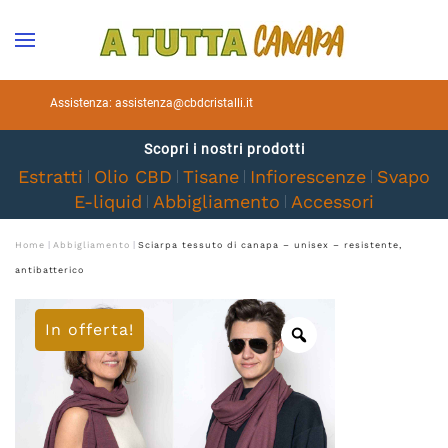
Skip to main content
Assistenza:
assistenza@cbdcristalli.it
Scopri i nostri prodotti
Estratti
Olio CBD
Tisane
Infiorescenze
Svapo
E-liquid
Abbigliamento
Accessori
Home
Abbigliamento
Sciarpa tessuto di canapa – unisex – resistente,
antibatterico
In offerta!