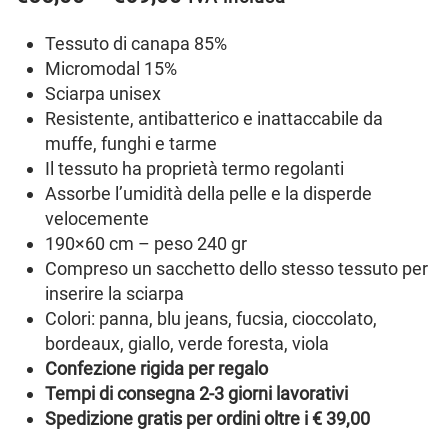
di
Tessuto di canapa 85%
prezzo:
Micromodal 15%
da
Sciarpa unisex
€55,00
Resistente, antibatterico e inattaccabile da
a
muffe, funghi e tarme
Il tessuto ha proprietà termo regolanti
€69,00
Assorbe l’umidità della pelle e la disperde
velocemente
190×60 cm – peso 240 gr
Compreso un sacchetto dello stesso tessuto per
inserire la sciarpa
Colori: panna, blu jeans, fucsia, cioccolato,
bordeaux, giallo, verde foresta, viola
Confezione rigida per regalo
Tempi di consegna 2-3 giorni lavorativi
Spedizione gratis per ordini oltre i € 39,00